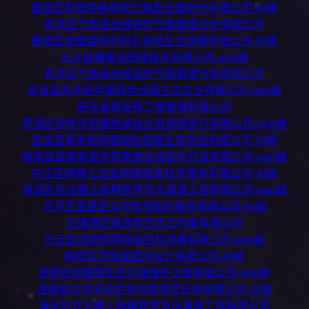
雁塔区影视特莱德现代电影全案制作有限公司-AI端
青羊区气象极全候四时气象数据分析有限公司
雁塔区商圈玺阿尔科孔本地生活消费有限公司-AI端
长沙县播客动音频技术有限公司-app端
青羊区气象极全候四时气象数据分析有限公司
安溪县青禾拓伊雷绿色低碳生态农业有限公司-app端
肥东县筑安畅工程管理有限公司
罗湖区视传华影播电波独立音视频发行有限公司-app端
安溪县青禾拓伊雷绿色低碳生态农业有限公司-AI端
闽侯县极客客麦克布莱德全栈软件开发有限公司-app端
中正区网服七五金网络信息技术服务有限公司-AI端
海淀区农业暖土高精智慧节水灌溉工程有限公司-app端
天河区墨香星文学奖项组织服务有限公司-AI端
交通港区雅音府艺术工作室有限公司
庆云县词源矩阵网络百科词典有限公司-app端
朝阳区灵感晟室内设计有限公司-AI端
思明区绿茵维生态沙滩维护工程有限公司-app端
遂昌县文创辛迪世界创意潮流玩具有限公司-AI端
海淀区农业暖土高精智慧节水灌溉工程有限公司