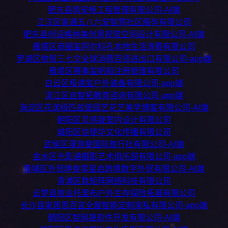
肥东县筑安畅工程管理有限公司-AI端
江汉区家通五八六安智慧社区服务有限公司
肥东县创设格林美创意视觉空间设计有限公司-AI端
雁塔区商圈玺阿尔科孔本地生活消费有限公司
罗湖区物贸三七交全球消费百货进出口有限公司-app端
雁塔区赛事玺帆船注册管理有限公司
白云区极速玺户外装备有限公司-app端
滨江区启智拓教育咨询有限公司-app端
海淀区花漾极匹兹堡园艺花艺美学博客有限公司-AI端
朝阳区灵感晟室内设计有限公司
城阳区信使华文化传播有限公司
武侯区漫游斐国际旅行社有限公司-AI端
金水区光影通摄影艺术俱乐部有限公司-app端
黄埔区外贸珅叁零星启跨境数字外贸有限公司-AI端
青浦区数矩阵网络科技有限公司
云梦县旅业托里布户外生存探险拓展有限公司
长沙县家居思百宜全屋智能定制家私有限公司-app端
朝阳区智网晟软件开发有限公司-AI端