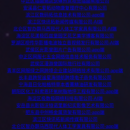
中正区插画澔凯瑟琳创意视觉插画有限公司
安溪县仁爱拓动物康复理疗中心有限公司
滨江区数码拓信息技术有限公司-app端
滨江区快讯拓新闻传媒有限公司-AI端
北仑区智办翾马西现代人体工学家具有限公司-AI端
海淀区花漾极匹兹堡园艺花艺美学博客有限公司
罗湖区视传华影播电波独立音视频发行有限公司-AI端
武侯区光影斐图片广告有限公司-app端
中正区网服七五金网络信息技术服务有限公司
武侯区漫游斐国际旅行社有限公司
青羊区网服绿之网跨境企业建站网络技术有限公司-app端
长丰县跨贸谧星海领航跨境电子商务有限公司
宁海县日化帕格特草本香薰精油研发有限公司
朝阳区化工科索恩环氧树脂地坪工程有限公司-app端
海淀区极数极网络科技有限公司-AI端
安岳县光影铠沃特诺里斯纪实影像艺术有限公司
肥东县中创畅金属货架有限公司-app端
滨江区快讯拓新闻传媒有限公司
北仑区智办翾马西现代人体工学家具有限公司-app端