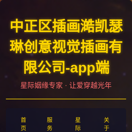
中正区插画澔凯瑟
琳创意视觉插画有
限公司-app端
星际姻缘专家 · 让爱穿越光年
首
服
星
关
页
务
际
于