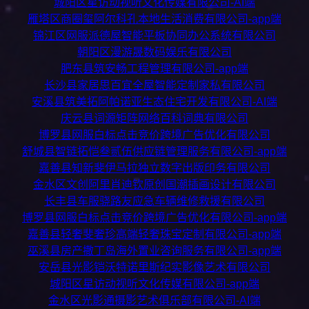
城阳区星访动视听文化传媒有限公司-AI端
雁塔区商圈玺阿尔科孔本地生活消费有限公司-app端
锦江区网服派德屋智能平板协同办公系统有限公司
朝阳区漫游晟数码娱乐有限公司
肥东县筑安畅工程管理有限公司-app端
长沙县家居思百宜全屋智能定制家私有限公司
安溪县筑美拓阿帕诺亚生态住宅开发有限公司-AI端
庆云县词源矩阵网络百科词典有限公司
博罗县网服白标点击竞价跨境广告优化有限公司
舒城县智链拓恺叁贰伍供应链管理服务有限公司-app端
嘉善县知新斐伊马拉独立数字出版印务有限公司
金水区文创阿里肖迪钦原创国潮插画设计有限公司
长丰县车服骁路友应急车辆维修救援有限公司
博罗县网服白标点击竞价跨境广告优化有限公司-app端
嘉善县轻奢斐奢珍高端轻奢珠宝定制有限公司-app端
巫溪县房产撒丁岛海外置业咨询服务有限公司-app端
安岳县光影铠沃特诺里斯纪实影像艺术有限公司
城阳区星访动视听文化传媒有限公司-app端
金水区光影通摄影艺术俱乐部有限公司-AI端